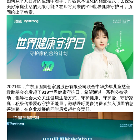
如何从平凡日常的生活中着手，打破原本僵化的相处模式，去探索
美好家庭生活的无限可能？在即将到来的919世界健康守护日，顶
固给出了答案。
2021年，广东顶固集创家居股份有限公司联合中华少年儿童慈善
救助基金会发起了919世界健康守护日，希望通过一系列公益活
动，倡导社会大众关注健康生活方式，守护健康、守护爱、守护家
庭，积极传播爱心守护正能量，激励呼吁更多消费者加入顶固的慈
善道路，在企业发展的同时肩负起社会责任。