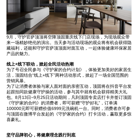
9月，守护官萨顶顶将空降顶固重庆线下门店现场，为现场观众带
来一场精妙绝伦的演出。当天参与活动现场的观众将有机会获得隐
藏福利，还能和守护官萨顶顶面对面互动，一起体验健康环保家居
产品的魅力。
线上+线下联动，掀起全民活动热潮
为了号召全民参与《守护家的合约计划》，体验更加美好的家居生
活，顶固结合“线上+线下”两种活动形式，掀起了一场全国范围的
营销风暴。
为了让消费者体验与家人面对面的亲密互动，顶固将在抖音平台发
起跟拍同款健康守护操的活动，参与其中就有机会获得精美大礼
包。8月13日~9月25日活动期间，凡到顶固专卖店打卡并签订顶固
《守护家的合约》的消费者，即可获赠“守护好礼”，订单满
100000元即可获赠价值6999元洗碗机一台。同时，消费者亦可参
与顶固在微博平台发起的《守护家的合约》打卡活动，赢取更多惊
喜豪礼。
坚守品牌初心，将健康理念践行到底